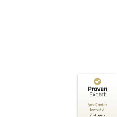
Kundenbewertungen und Erfahrungen zu
Vitalpartner Gesundheitsberatung und Personal Traini...
%
100
SEHR GUT
Empfehlungen auf
ProvenExpert.com
5,00
/
4,85
56
1
2
Bewertungen von
Bewertung auf
anderen Quellen
ProvenExpert.com
Von Kunden
Blick aufs ProvenExpert-Profil werfen
bewertet
Vitalpartner
Anonym