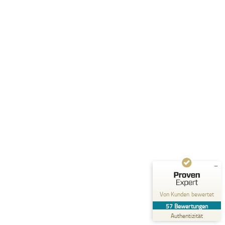
Kundenbewertungen und Erfahrungen zu
Vitalpartner Gesundheitsberatung und Personal
Traini...
SEHR GUT
%
100
Empfehlungen auf
ProvenExpert.com
5,00
/
4,85
1
56
Bewertung auf
2
Bewertungen von
ProvenExpert.com
anderen Quellen
Von Kunden bewertet
Blick aufs ProvenExpert-Profil werfen
57
Bewertungen
27.06.2026
Authentizität