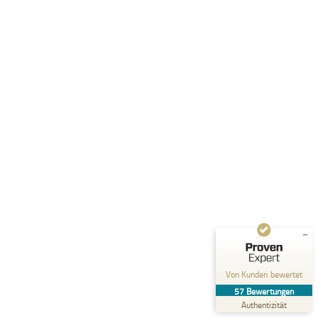
Kundenbewertungen und Erfahrungen zu
Vitalpartner Gesundheitsberatung und Personal
Traini...
SEHR GUT
%
100
Empfehlungen auf
ProvenExpert.com
5,00
/
4,85
1
56
Bewertung auf
2
Bewertungen von
ProvenExpert.com
anderen Quellen
Von Kunden bewertet
Blick aufs ProvenExpert-Profil werfen
57
Bewertungen
27.06.2026
Authentizität